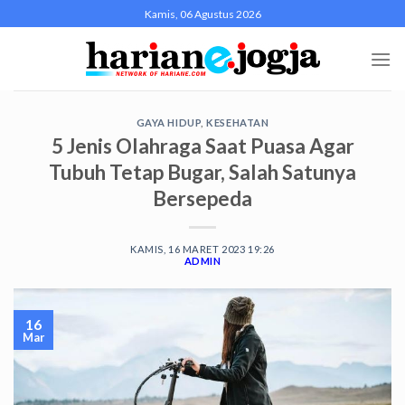
Skip
Kamis, 06 Agustus 2026
to
content
GAYA HIDUP
,
KESEHATAN
5 Jenis Olahraga Saat Puasa Agar
Tubuh Tetap Bugar, Salah Satunya
Bersepeda
KAMIS, 16 MARET 2023 19:26
ADMIN
16
Mar