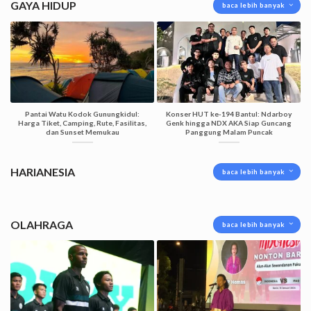
GAYA HIDUP
baca lebih banyak
Pantai Watu Kodok Gunungkidul:
Konser HUT ke-194 Bantul: Ndarboy
Harga Tiket, Camping, Rute, Fasilitas,
Genk hingga NDX AKA Siap Guncang
dan Sunset Memukau
Panggung Malam Puncak
HARIANESIA
baca lebih banyak
OLAHRAGA
baca lebih banyak