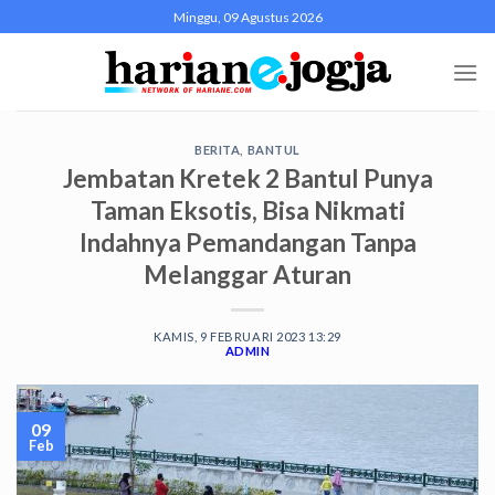
Skip
Minggu, 09 Agustus 2026
to
content
BERITA
,
BANTUL
Jembatan Kretek 2 Bantul Punya
Taman Eksotis, Bisa Nikmati
Indahnya Pemandangan Tanpa
Melanggar Aturan
KAMIS, 9 FEBRUARI 2023 13:29
ADMIN
09
Feb