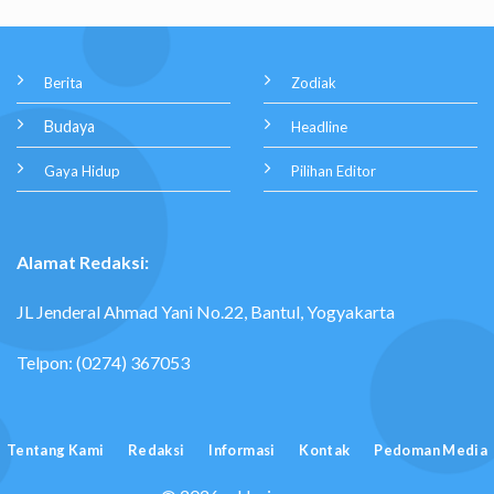
Berita
Zodiak
Budaya
Headline
Gaya Hidup
Pilihan Editor
Alamat Redaksi:
JL Jenderal Ahmad Yani No.22, Bantul, Yogyakarta
Telpon: (0274) 367053
Tentang Kami
Redaksi
Informasi
Kontak
Pedoman Media