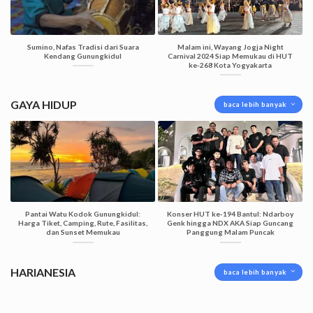
Sumino, Nafas Tradisi dari Suara
Malam ini, Wayang Jogja Night
Kendang Gunungkidul
Carnival 2024 Siap Memukau di HUT
ke-268 Kota Yogyakarta
GAYA HIDUP
baca lebih banyak
Pantai Watu Kodok Gunungkidul:
Konser HUT ke-194 Bantul: Ndarboy
Harga Tiket, Camping, Rute, Fasilitas,
Genk hingga NDX AKA Siap Guncang
dan Sunset Memukau
Panggung Malam Puncak
HARIANESIA
baca lebih banyak