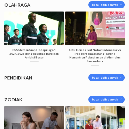
OLAHRAGA
baca lebih banyak
PSS Sleman Siap Hadapi Liga 1
GKR Hemas Ikut Nobar Indonesia Vs
2024/2025 dengan Skuad Baru dan
Iraq bersama Karang Taruna
Ambisi Besar
Kemantren Pakualaman di Alun-alun
Sewandana
PENDIDIKAN
baca lebih banyak
ZODIAK
baca lebih banyak