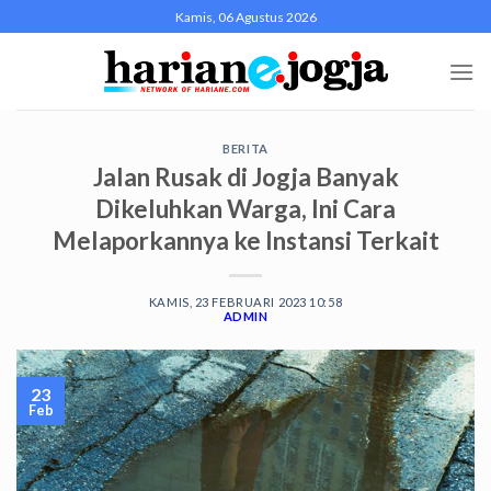
Skip
Kamis, 06 Agustus 2026
to
content
BERITA
Jalan Rusak di Jogja Banyak
Dikeluhkan Warga, Ini Cara
Melaporkannya ke Instansi Terkait
KAMIS, 23 FEBRUARI 2023 10:58
ADMIN
23
Feb