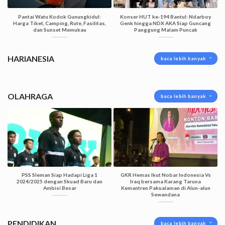
Pantai Watu Kodok Gunungkidul:
Konser HUT ke-194 Bantul: Ndarboy
Harga Tiket, Camping, Rute, Fasilitas,
Genk hingga NDX AKA Siap Guncang
dan Sunset Memukau
Panggung Malam Puncak
HARIANESIA
baca lebih banyak
OLAHRAGA
baca lebih banyak
PSS Sleman Siap Hadapi Liga 1
GKR Hemas Ikut Nobar Indonesia Vs
2024/2025 dengan Skuad Baru dan
Iraq bersama Karang Taruna
Ambisi Besar
Kemantren Pakualaman di Alun-alun
Sewandana
PENDIDIKAN
baca lebih banyak