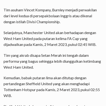
Tim asuham Vincet Kompany, Burnley menjadi perwakilan
dari level kedua di persepakbolaan Inggris atau dikenal
dengan istilah Divisi Championship.
Selanjutnya, Manchester United akan berhadapan dengan
West Ham United pada putaran kelima FA Cup yang
dijadwalkan pada Kamis, 2 Maret 2023, pukul 02:45 WIB.
Tim yang akrab disapa Setan Merah ini tengah dalam
performa yang bagus sehingga lebih diunggulkan ketimbang
West Ham United.
Kemudian, babak putaran lima akan ditutup dengan
pertandingan Sheffield United yang akan menghadapi
Tottenham Hotspur pada Kamis, 2 Maret 2023, pukul 02:55
WIB.