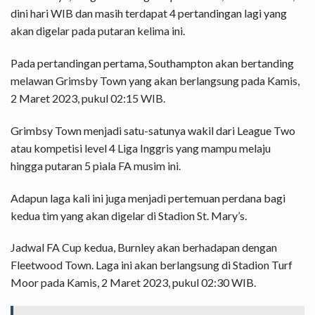
dini hari WIB dan masih terdapat 4 pertandingan lagi yang
akan digelar pada putaran kelima ini.
Pada pertandingan pertama, Southampton akan bertanding
melawan Grimsby Town yang akan berlangsung pada Kamis,
2 Maret 2023, pukul 02:15 WIB.
Grimbsy Town menjadi satu-satunya wakil dari League Two
atau kompetisi level 4 Liga Inggris yang mampu melaju
hingga putaran 5 piala FA musim ini.
Adapun laga kali ini juga menjadi pertemuan perdana bagi
kedua tim yang akan digelar di Stadion St. Mary’s.
Jadwal FA Cup kedua, Burnley akan berhadapan dengan
Fleetwood Town. Laga ini akan berlangsung di Stadion Turf
Moor pada Kamis, 2 Maret 2023, pukul 02:30 WIB.