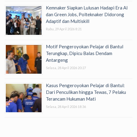
Kemnaker Siapkan Lulusan Hadapi Era AI
dan Green Jobs, Polteknaker Didorong
Adaptif dan Multiskill
Rabu, 29 April 2026 8:21
Motif Pengeroyokan Pelajar di Bantul
Terungkap, Dipicu Balas Dendam
Antargeng
Selasa, 28 April 2026 20:27
Kasus Pengeroyokan Pelajar di Bantul:
Dari Penculikan hingga Tewas, 7 Pelaku
Terancam Hukuman Mati
Selasa, 28 April 2026 18:36