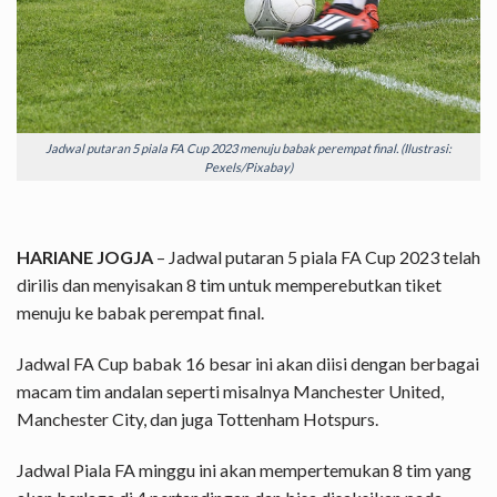
Jadwal putaran 5 piala FA Cup 2023 menuju babak perempat final. (Ilustrasi:
Pexels/Pixabay)
HARIANE JOGJA
– Jadwal putaran 5 piala FA Cup 2023 telah
dirilis dan menyisakan 8 tim untuk memperebutkan tiket
menuju ke babak perempat final.
Jadwal FA Cup babak 16 besar ini akan diisi dengan berbagai
macam tim andalan seperti misalnya Manchester United,
Manchester City, dan juga Tottenham Hotspurs.
Jadwal Piala FA minggu ini akan mempertemukan 8 tim yang