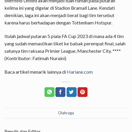
Sheffield United akan menjadi tuan rumah pada putaran
kelima ini yang digelar di Stadion Bramall Lane. Kendati
demikian, laga ini akan menjadi berat bagi tim tersebut
karena harus berhadapan dengan Tottenham Hotspur.
Itulah jadwal putaran 5 piala FA Cup 2023 di mana ada 4 tim
yang sudah memastikan tiket ke babak perempat final, salah
satunya tim raksasa Primier League, Manchester City. ****
(Kontributor: Fatimah Nuraini)
Baca artikel menarik lainnya di
Hariane.com
Olahraga
Penulis dan Editor