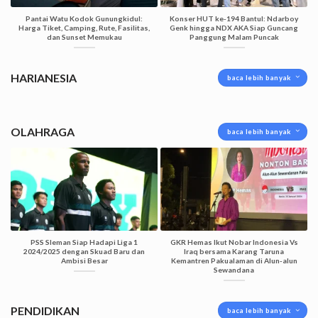
Pantai Watu Kodok Gunungkidul:
Konser HUT ke-194 Bantul: Ndarboy
Harga Tiket, Camping, Rute, Fasilitas,
Genk hingga NDX AKA Siap Guncang
dan Sunset Memukau
Panggung Malam Puncak
HARIANESIA
baca lebih banyak
OLAHRAGA
baca lebih banyak
PSS Sleman Siap Hadapi Liga 1
GKR Hemas Ikut Nobar Indonesia Vs
2024/2025 dengan Skuad Baru dan
Iraq bersama Karang Taruna
Ambisi Besar
Kemantren Pakualaman di Alun-alun
Sewandana
PENDIDIKAN
baca lebih banyak