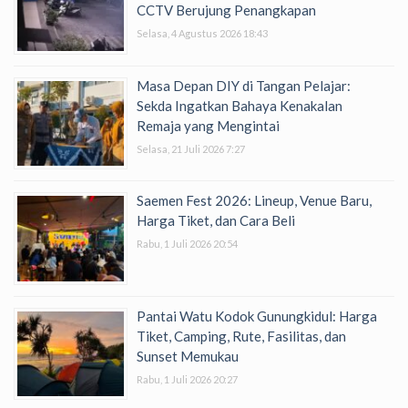
CCTV Berujung Penangkapan
Selasa, 4 Agustus 2026 18:43
Masa Depan DIY di Tangan Pelajar:
Sekda Ingatkan Bahaya Kenakalan
Remaja yang Mengintai
Selasa, 21 Juli 2026 7:27
Saemen Fest 2026: Lineup, Venue Baru,
Harga Tiket, dan Cara Beli
Rabu, 1 Juli 2026 20:54
Pantai Watu Kodok Gunungkidul: Harga
Tiket, Camping, Rute, Fasilitas, dan
Sunset Memukau
Rabu, 1 Juli 2026 20:27