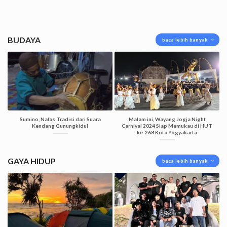
BUDAYA
baca lebih banyak
Sumino, Nafas Tradisi dari Suara
Malam ini, Wayang Jogja Night
Kendang Gunungkidul
Carnival 2024 Siap Memukau di HUT
ke-268 Kota Yogyakarta
GAYA HIDUP
baca lebih banyak