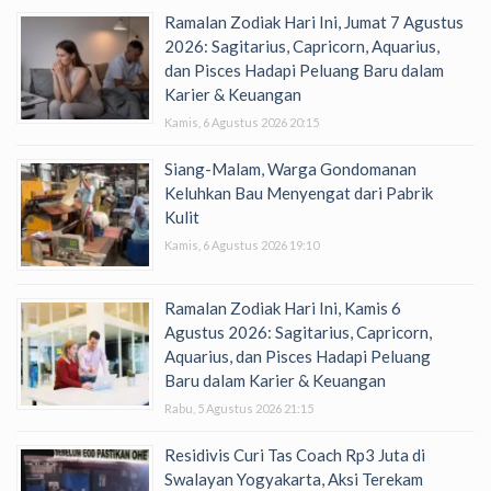
Ramalan Zodiak Hari Ini, Jumat 7 Agustus
2026: Sagitarius, Capricorn, Aquarius,
dan Pisces Hadapi Peluang Baru dalam
Karier & Keuangan
Kamis, 6 Agustus 2026 20:15
Siang-Malam, Warga Gondomanan
Keluhkan Bau Menyengat dari Pabrik
Kulit
Kamis, 6 Agustus 2026 19:10
Ramalan Zodiak Hari Ini, Kamis 6
Agustus 2026: Sagitarius, Capricorn,
Aquarius, dan Pisces Hadapi Peluang
Baru dalam Karier & Keuangan
Rabu, 5 Agustus 2026 21:15
Residivis Curi Tas Coach Rp3 Juta di
Swalayan Yogyakarta, Aksi Terekam