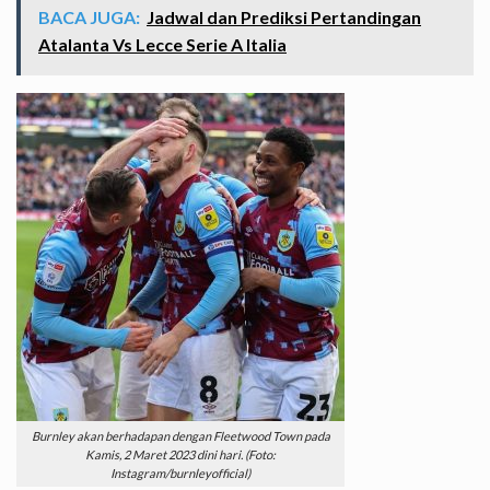
BACA JUGA:
Jadwal dan Prediksi Pertandingan
Atalanta Vs Lecce Serie A Italia
Burnley akan berhadapan dengan Fleetwood Town pada
Kamis, 2 Maret 2023 dini hari. (Foto:
Instagram/burnleyofficial)