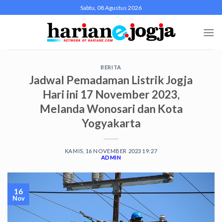
Skip
Sabtu, 08 Agustus 2026
to
content
BERITA
Jadwal Pemadaman Listrik Jogja
Hari ini 17 November 2023,
Melanda Wonosari dan Kota
Yogyakarta
KAMIS, 16 NOVEMBER 2023 19:27
ADMIN
16
Nov