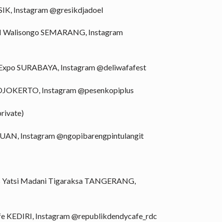
K, Instagram @gresikdjadoel
IN Walisongo SEMARANG, Instagram
l Expo SURABAYA, Instagram @deliwafafest
MOJOKERTO, Instagram @pesenkopiplus
ivate)
RUAN, Instagram @ngopibarengpintulangit
as Yatsi Madani Tigaraksa TANGERANG,
fe KEDIRI, Instagram @republikdendycafe_rdc