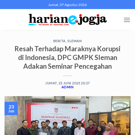
Skip
Jumat, 07 Agustus 2026
to
content
BERITA
,
SLEMAN
Resah Terhadap Maraknya Korupsi
di Indonesia, DPC GMPK Sleman
Adakan Seminar Pencegahan
JUMAT, 23 JUNI 2023 20:27
ADMIN
23
Jun