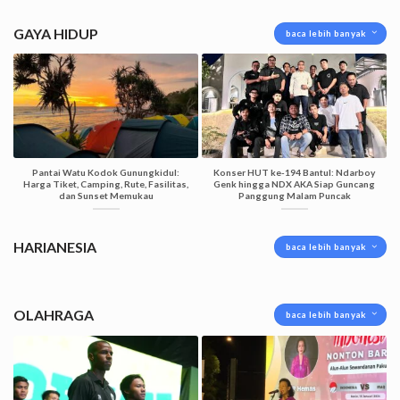
GAYA HIDUP
baca lebih banyak
Pantai Watu Kodok Gunungkidul:
Konser HUT ke-194 Bantul: Ndarboy
Harga Tiket, Camping, Rute, Fasilitas,
Genk hingga NDX AKA Siap Guncang
dan Sunset Memukau
Panggung Malam Puncak
HARIANESIA
baca lebih banyak
OLAHRAGA
baca lebih banyak