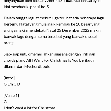
dinyanyikan oleh biduan Amerika Serikat Mariah Carey ini
kini menduduki posisi ke-5.
Dalam tangga lagu tersebut juga terlihat ada beberapa lagu
bertemu Natal yang mulai naik kembali ke 10 besar yang
artinya makin mendekati Natal 25 Desember 2022 makin
banyak lagu dengan tema tersebut yang banyak disetel
orang.
Siap-siap untuk memeriahkan suasana dengan lirik dan
chords piano All I Want For Christmas Is You berikut ini,
dilansir dari
Mychordbook
:
[Intro]
G Em C D
[Verse 1]
G
I don’t want a lot for Christmas