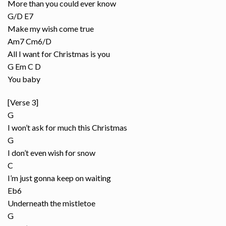
More than you could ever know
G/D E7
Make my wish come true
Am7 Cm6/D
All I want for Christmas is you
G Em C D
You baby
[Verse 3]
G
I won’t ask for much this Christmas
G
I don’t even wish for snow
C
I’m just gonna keep on waiting
Eb6
Underneath the mistletoe
G