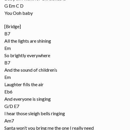
G Em C D
You Ooh baby
[Bridge]
B7
All the lights are shining
Em
So brightly everywhere
B7
And the sound of children’s
Em
Laughter fills the air
Eb6
And everyone is singing
G/D E7
I hear those sleigh bells ringing
Am7
Santa won’t you bring me the one I really need