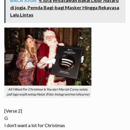
BACA JUGA:
4 Juta Wisatawan Bakal Libur Nataru
di jogja, Pemda Bagi-bagi Masker Hingga Rekayasa
Lalu Lintas
All I Want For Christmas Is You dari Mariah Carey selalu
jadi lagu wajib setiap Natal. (Foto: Instagram/mariahcarey)
[Verse 2]
G
I don’t want a lot for Christmas