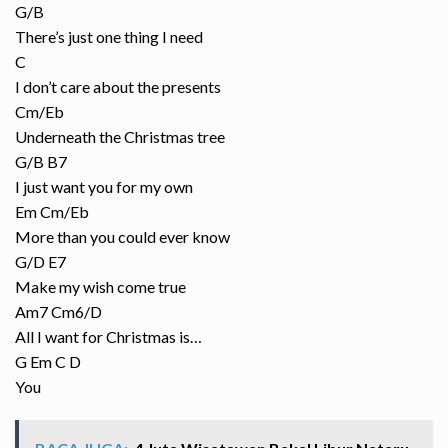
G/B
There’s just one thing I need
C
I don’t care about the presents
Cm/Eb
Underneath the Christmas tree
G/B B7
I just want you for my own
Em Cm/Eb
More than you could ever know
G/D E7
Make my wish come true
Am7 Cm6/D
All I want for Christmas is…
G Em C D
You