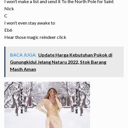
I won’t make a list and send it To the North Pole for Saint
Nick
C
I won’t even stay awake to
Eb6
Hear those magic reindeer click
BACA JUGA:
Update Harga Kebutuhan Pokok di
Gunungkidul Jelang Nataru 2022, Stok Barang
Masih Aman