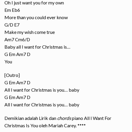
Oh I just want you for my own
Em Eb6
More than you could ever know
G/D E7
Make my wish come true
Am7 Cm6/D
Baby all I want for Christmas is…
G Em Am7 D
You
[Outro]
G Em Am7 D
All I want for Christmas is you… baby
G Em Am7 D
All I want for Christmas is you… baby
Demikian adalah Lirik dan
chords
piano All I Want For
Christmas Is You oleh Mariah Carey.
****