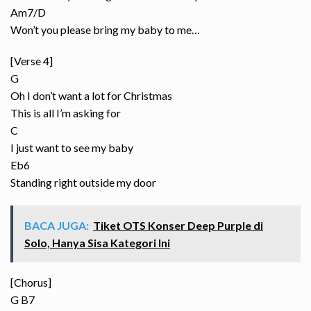
Am7/D
Won’t you please bring my baby to me…
[Verse 4]
G
Oh I don’t want a lot for Christmas
This is all I’m asking for
C
I just want to see my baby
Eb6
Standing right outside my door
BACA JUGA:
Tiket OTS Konser Deep Purple di
Solo, Hanya Sisa Kategori Ini
[Chorus]
G B7