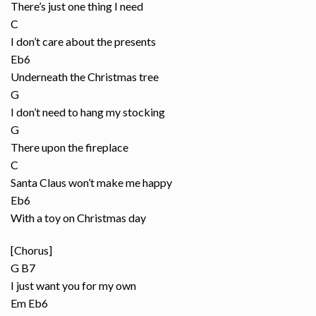
There’s just one thing I need
C
I don’t care about the presents
Eb6
Underneath the Christmas tree
G
I don’t need to hang my stocking
G
There upon the fireplace
C
Santa Claus won’t make me happy
Eb6
With a toy on Christmas day
[Chorus]
G B7
I just want you for my own
Em Eb6