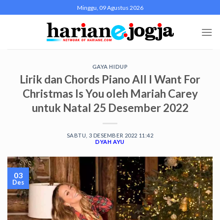
Skip
Minggu, 09 Agustus 2026
to
content
GAYA HIDUP
Lirik dan Chords Piano All I Want For
Christmas Is You oleh Mariah Carey
untuk Natal 25 Desember 2022
SABTU, 3 DESEMBER 2022 11:42
DYAH AYU
03
Des