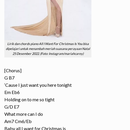
Lirik dan chords piano All I Want For Christmas Is You bisa
dipelajari untuk menambah meriah suasana perayaan Natal
25 Desember 2022. (Foto: Instagram/mariahcarey)
[Chorus]
G B7
‘Cause I just want you here tonight
Em Eb6
Holding on to me so tight
G/D E7
What more can I do
Am7 Cm6/Eb
Baby all I want for Christmas is