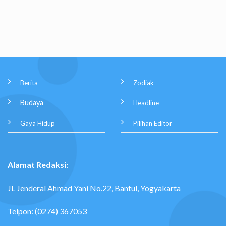
Berita
Zodiak
Budaya
Headline
Gaya Hidup
Pilihan Editor
Alamat Redaksi:
JL Jenderal Ahmad Yani No.22, Bantul, Yogyakarta
Telpon: (0274) 367053