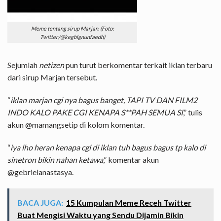
Meme tentang sirup Marjan. (Foto:
Twitter/@kegblgnunfaedh)
Sejumlah
netizen
pun turut berkomentar terkait iklan terbaru
dari sirup Marjan tersebut.
“
iklan marjan cgi nya bagus banget, TAPI TV DAN FILM2
INDO KALO PAKE CGI KENAPA S**PAH SEMUA SI
,” tulis
akun @mamangsetip di kolom komentar.
“
iya lho heran kenapa cgi di iklan tuh bagus bagus tp kalo di
sinetron bikin nahan ketawa
,” komentar akun
@gebrielanastasya.
BACA JUGA:
15 Kumpulan Meme Receh Twitter
Buat Mengisi Waktu yang Sendu Dijamin Bikin