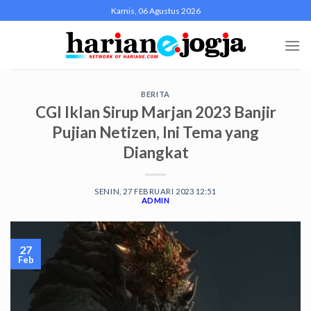
Skip
Kamis, 06 Agustus 2026
to
content
BERITA
CGI Iklan Sirup Marjan 2023 Banjir
Pujian Netizen, Ini Tema yang
Diangkat
SENIN, 27 FEBRUARI 2023 12:51
ADMIN
27
Feb