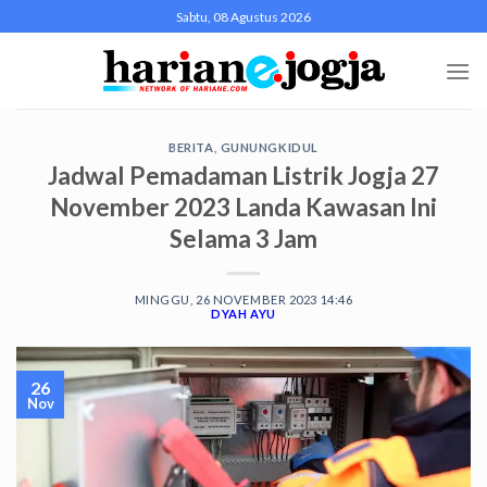
Skip
Sabtu, 08 Agustus 2026
to
content
BERITA
,
GUNUNGKIDUL
Jadwal Pemadaman Listrik Jogja 27
November 2023 Landa Kawasan Ini
Selama 3 Jam
MINGGU, 26 NOVEMBER 2023 14:46
DYAH AYU
26
Nov