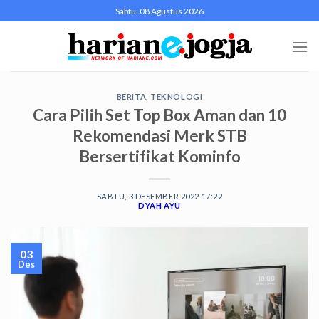
Skip
Sabtu, 08 Agustus 2026
to
content
BERITA
,
TEKNOLOGI
Cara Pilih Set Top Box Aman dan 10
Rekomendasi Merk STB
Bersertifikat Kominfo
SABTU, 3 DESEMBER 2022 17:22
DYAH AYU
03
Des