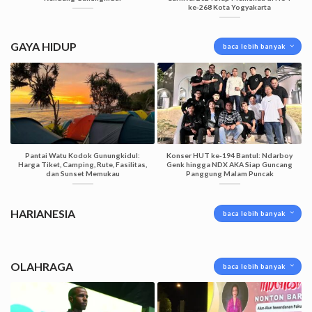
ke-268 Kota Yogyakarta
GAYA HIDUP
baca lebih banyak
Pantai Watu Kodok Gunungkidul:
Konser HUT ke-194 Bantul: Ndarboy
Harga Tiket, Camping, Rute, Fasilitas,
Genk hingga NDX AKA Siap Guncang
dan Sunset Memukau
Panggung Malam Puncak
HARIANESIA
baca lebih banyak
OLAHRAGA
baca lebih banyak