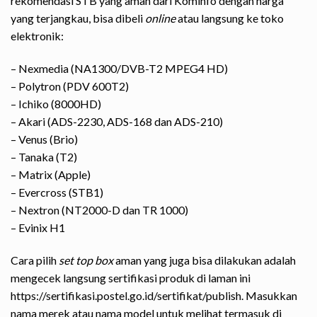
rekomendasi STB yang aman dari Kominfo dengan harga
yang terjangkau, bisa dibeli
online
atau langsung ke toko
elektronik:
– Nexmedia (NA1300/DVB-T2 MPEG4 HD)
– Polytron (PDV 600T2)
– Ichiko (8000HD)
– Akari (ADS-2230, ADS-168 dan ADS-210)
– Venus (Brio)
– Tanaka (T2)
– Matrix (Apple)
– Evercross (STB1)
– Nextron (NT2000-D dan TR 1000)
– Evinix H1
Cara pilih
set top box
aman yang juga bisa dilakukan adalah
mengecek langsung sertifikasi produk di laman ini
https://sertifikasi.postel.go.id/sertifikat/publish
. Masukkan
nama merek atau nama model untuk melihat termasuk di