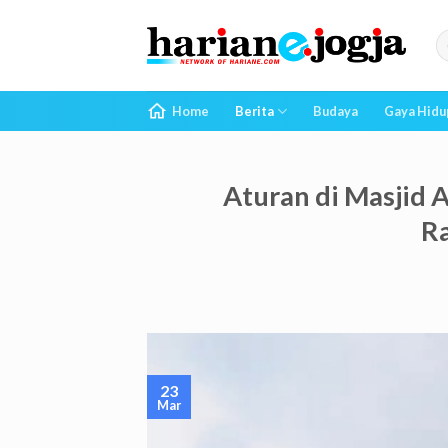
Skip
to
content
Home
Berita
Budaya
Gaya Hidu
Aturan di Masjid A
R
23
Mar