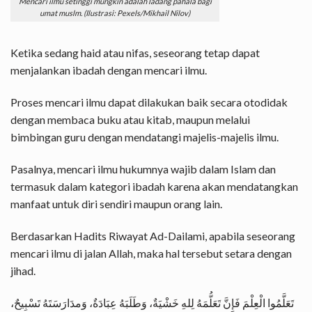
Mencari ilmu setinggi mungkin adalah ladang pahala bagi
umat muslm. (Ilustrasi: Pexels/Mikhail Nilov)
Ketika sedang haid atau nifas, seseorang tetap dapat
menjalankan ibadah dengan mencari ilmu.
Proses mencari ilmu dapat dilakukan baik secara otodidak
dengan membaca buku atau kitab, maupun melalui
bimbingan guru dengan mendatangi majelis-majelis ilmu.
Pasalnya, mencari ilmu hukumnya wajib dalam Islam dan
termasuk dalam kategori ibadah karena akan mendatangkan
manfaat untuk diri sendiri maupun orang lain.
Berdasarkan Hadits Riwayat Ad-Dailami, apabila seseorang
mencari ilmu di jalan Allah, maka hal tersebut setara dengan
jihad.
تَعَلَّمُوا الْعِلْمَ فَإِنَّ تَعَلُّمَهُ لِلهِ خَشْيَةٌ، وَطَلَبَهُ عِبَادَةٌ، وَمدَارَسَتَهُ تَسْبِيحٌ،