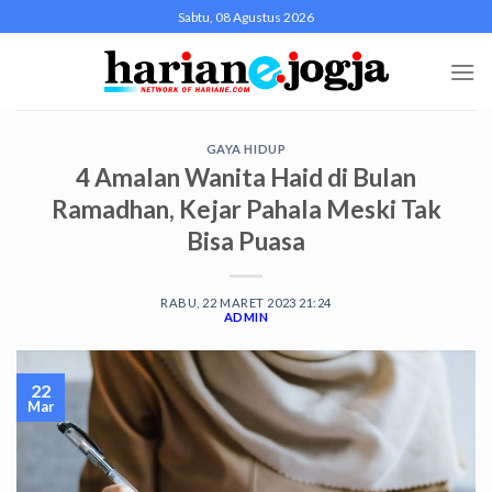
Skip
Sabtu, 08 Agustus 2026
to
content
GAYA HIDUP
4 Amalan Wanita Haid di Bulan
Ramadhan, Kejar Pahala Meski Tak
Bisa Puasa
RABU, 22 MARET 2023 21:24
ADMIN
22
Mar