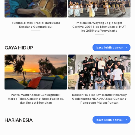
Sumino, Nafas Tradisi dari Suara
Malam ini, Wayang Jogja Night
Kendang Gunungkidul
Carnival 2024 Siap Memukau di HUT
ke-268 Kota Yogyakarta
GAYA HIDUP
baca lebih banyak
Pantai Watu Kodok Gunungkidul:
Konser HUT ke-194 Bantul: Ndarboy
Harga Tiket, Camping, Rute, Fasilitas,
Genk hingga NDX AKA Siap Guncang
dan Sunset Memukau
Panggung Malam Puncak
HARIANESIA
baca lebih banyak