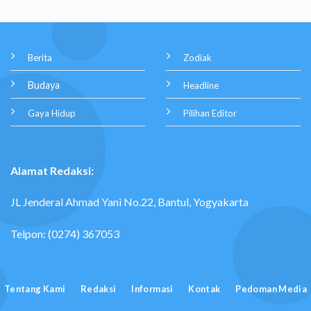
Berita
Zodiak
Budaya
Headline
Gaya Hidup
Pilihan Editor
Alamat Redaksi:
JL Jenderal Ahmad Yani No.22, Bantul, Yogyakarta
Telpon: (0274) 367053
Tentang Kami
Redaksi
Informasi
Kontak
Pedoman Media