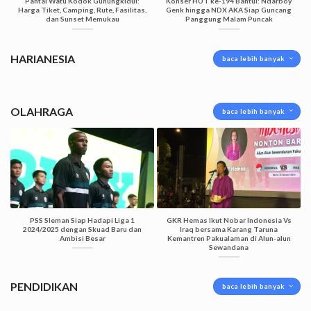
Pantai Watu Kodok Gunungkidul:
Konser HUT ke-194 Bantul: Ndarboy
Harga Tiket, Camping, Rute, Fasilitas,
Genk hingga NDX AKA Siap Guncang
dan Sunset Memukau
Panggung Malam Puncak
HARIANESIA
baca lebih banyak
OLAHRAGA
baca lebih banyak
PSS Sleman Siap Hadapi Liga 1
GKR Hemas Ikut Nobar Indonesia Vs
2024/2025 dengan Skuad Baru dan
Iraq bersama Karang Taruna
Ambisi Besar
Kemantren Pakualaman di Alun-alun
Sewandana
PENDIDIKAN
baca lebih banyak