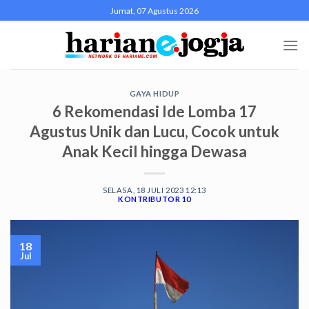
Skip
Jumat, 07 Agustus 2026
to
content
GAYA HIDUP
6 Rekomendasi Ide Lomba 17
Agustus Unik dan Lucu, Cocok untuk
Anak Kecil hingga Dewasa
SELASA, 18 JULI 2023 12:13
KONTRIBUTOR 10
18
Jul