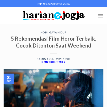
Skip
Minggu, 09 Agustus 2026
to
content
HOBI
,
GAYA HIDUP
5 Rekomendasi Film Horor Terbaik,
Cocok Ditonton Saat Weekend
KAMIS, 1 JUNI 2023 12:35
KONTRIBUTOR 2
01
Jun