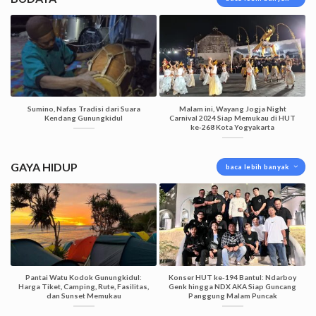
Sumino, Nafas Tradisi dari Suara
Malam ini, Wayang Jogja Night
Kendang Gunungkidul
Carnival 2024 Siap Memukau di HUT
ke-268 Kota Yogyakarta
GAYA HIDUP
baca lebih banyak
Pantai Watu Kodok Gunungkidul:
Konser HUT ke-194 Bantul: Ndarboy
Harga Tiket, Camping, Rute, Fasilitas,
Genk hingga NDX AKA Siap Guncang
dan Sunset Memukau
Panggung Malam Puncak