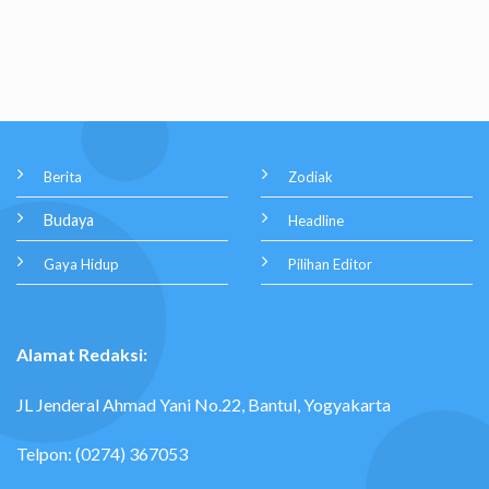
Berita
Zodiak
Budaya
Headline
Gaya Hidup
Pilihan Editor
Alamat Redaksi:
JL Jenderal Ahmad Yani No.22, Bantul, Yogyakarta
Telpon: (0274) 367053