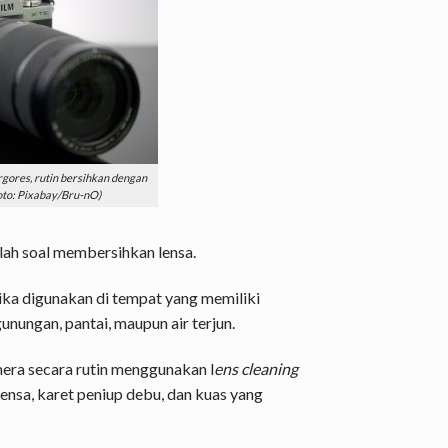
rgores, rutin bersihkan dengan
Foto: Pixabay/Bru-nO)
ah soal membersihkan lensa.
jika digunakan di tempat yang memiliki
nungan, pantai, maupun air terjun.
mera secara rutin menggunakan l
ens cleaning
lensa, karet peniup debu, dan kuas yang