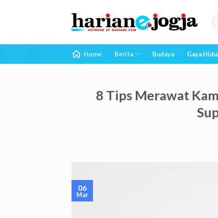
Skip
to
content
Home
Berita
Budaya
Gaya Hidu
8 Tips Merawat Kame
Sup
06
Mar