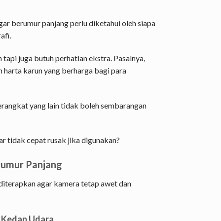
ar berumur panjang perlu diketahui oleh siapa
afi.
api juga butuh perhatian ekstra. Pasalnya,
n harta karun yang berharga bagi para
rangkat yang lain tidak boleh sembarangan
 tidak cepat rusak jika digunakan?
rumur Panjang
a diterapkan agar kamera tetap awet dan
 Kedap Udara