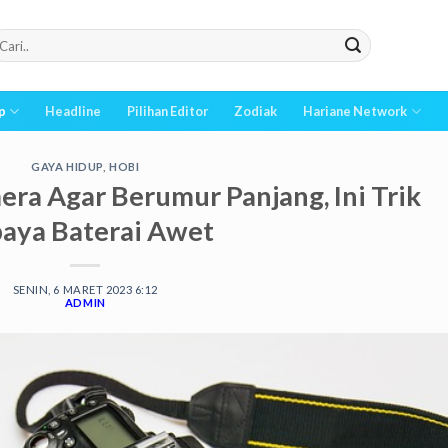
p
Headline
Pilihan Editor
Zodiak
Hariane Network
GAYA HIDUP
,
HOBI
ra Agar Berumur Panjang, Ini Trik
aya Baterai Awet
SENIN, 6 MARET 2023 6:12
ADMIN