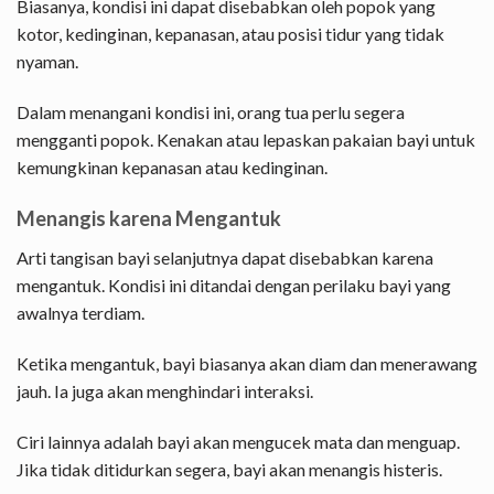
Biasanya, kondisi ini dapat disebabkan oleh popok yang
kotor, kedinginan, kepanasan, atau posisi tidur yang tidak
nyaman.
Dalam menangani kondisi ini, orang tua perlu segera
mengganti popok. Kenakan atau lepaskan pakaian bayi untuk
kemungkinan kepanasan atau kedinginan.
Menangis karena Mengantuk
Arti tangisan bayi selanjutnya dapat disebabkan karena
mengantuk. Kondisi ini ditandai dengan perilaku bayi yang
awalnya terdiam.
Ketika mengantuk, bayi biasanya akan diam dan menerawang
jauh. Ia juga akan menghindari interaksi.
Ciri lainnya adalah bayi akan mengucek mata dan menguap.
Jika tidak ditidurkan segera, bayi akan menangis histeris.