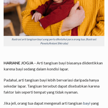
Ilustrasi arti tangisan bayi yang perlu diketahui para orang tua. (Ilustrasi:
Pexels/Antoni Shkraba)
HARIANE JOGJA
– Arti tangisan bayi biasanya diidentikkan
karena bayi sedang dalam kondisi lapar.
Padahal, arti tangisan bayi lebih bervariasi daripada hanya
sekedar lapar. Tangisan tersebut dapat disebabkan karena
faktor lain seperti tempat yang tidak nyaman.
Jika jeli, orang tua dapat mengenali arti tangisan
bayi
yang