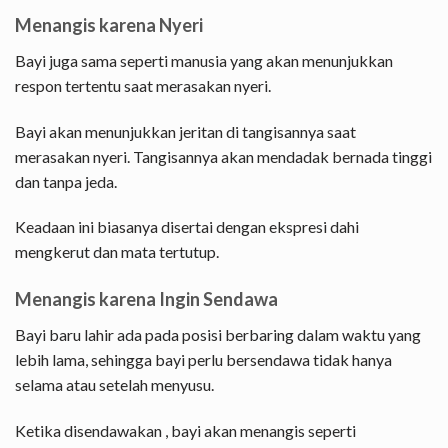
Menangis karena Nyeri
Bayi juga sama seperti manusia yang akan menunjukkan
respon tertentu saat merasakan nyeri.
Bayi akan menunjukkan jeritan di tangisannya saat
merasakan nyeri. Tangisannya akan mendadak bernada tinggi
dan tanpa jeda.
Keadaan ini biasanya disertai dengan ekspresi dahi
mengkerut dan mata tertutup.
Menangis karena Ingin Sendawa
Bayi baru lahir ada pada posisi berbaring dalam waktu yang
lebih lama, sehingga bayi perlu bersendawa tidak hanya
selama atau setelah menyusu.
Ketika disendawakan , bayi akan menangis seperti