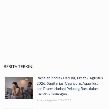
BERITA TERKINI
Ramalan Zodiak Hari Ini, Jumat 7 Agustus
2026: Sagitarius, Capricorn, Aquarius,
dan Pisces Hadapi Peluang Baru dalam
Karier & Keuangan
Kamis, 6 Agustus 2026 20:15