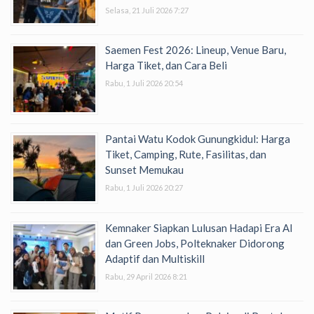
Selasa, 21 Juli 2026 7:27
Saemen Fest 2026: Lineup, Venue Baru,
Harga Tiket, dan Cara Beli
Rabu, 1 Juli 2026 20:54
Pantai Watu Kodok Gunungkidul: Harga
Tiket, Camping, Rute, Fasilitas, dan
Sunset Memukau
Rabu, 1 Juli 2026 20:27
Kemnaker Siapkan Lulusan Hadapi Era AI
dan Green Jobs, Polteknaker Didorong
Adaptif dan Multiskill
Rabu, 29 April 2026 8:21