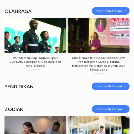
OLAHRAGA
baca lebih banyak
PSS Sleman Siap Hadapi Liga 1
GKR Hemas Ikut Nobar Indonesia Vs
2024/2025 dengan Skuad Baru dan
Iraq bersama Karang Taruna
Ambisi Besar
Kemantren Pakualaman di Alun-alun
Sewandana
PENDIDIKAN
baca lebih banyak
ZODIAK
baca lebih banyak