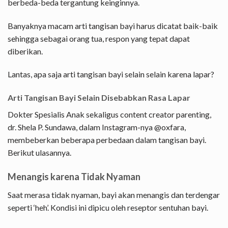
berbeda-beda tergantung keinginnya.
Banyaknya macam arti tangisan bayi harus dicatat baik-baik
sehingga sebagai orang tua, respon yang tepat dapat
diberikan.
Lantas, apa saja arti tangisan bayi selain selain karena lapar?
Arti Tangisan Bayi Selain Disebabkan Rasa Lapar
Dokter Spesialis Anak sekaligus content creator parenting,
dr. Shela P. Sundawa, dalam Instagram-nya @oxfara,
membeberkan beberapa perbedaan dalam tangisan bayi.
Berikut ulasannya.
Menangis karena Tidak Nyaman
Saat merasa tidak nyaman, bayi akan menangis dan terdengar
seperti ‘heh’. Kondisi ini dipicu oleh reseptor sentuhan bayi.