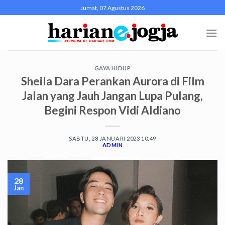
Skip
Jumat, 07 Agustus 2026
to
content
GAYA HIDUP
Sheila Dara Perankan Aurora di Film
Jalan yang Jauh Jangan Lupa Pulang,
Begini Respon Vidi Aldiano
SABTU, 28 JANUARI 2023 10:49
ADMIN
28
Jan