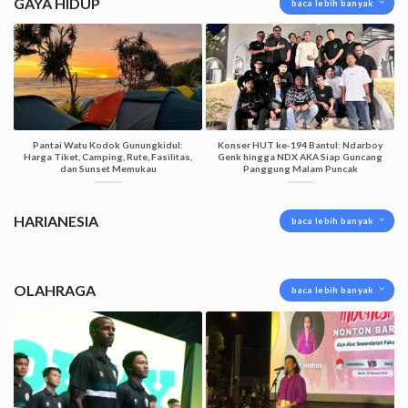
GAYA HIDUP
baca lebih banyak
Pantai Watu Kodok Gunungkidul:
Konser HUT ke-194 Bantul: Ndarboy
Harga Tiket, Camping, Rute, Fasilitas,
Genk hingga NDX AKA Siap Guncang
dan Sunset Memukau
Panggung Malam Puncak
HARIANESIA
baca lebih banyak
OLAHRAGA
baca lebih banyak