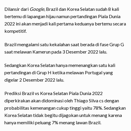
Dilansir dari
Google
, Brazil dan Korea Selatan sudah 8 kali
bertemu di lapangan hijau namun pertandingan Piala Dunia
2022 ini akan menjadi kali pertama keduanya bertemu secara
kompetitif.
Brazil mengalami satu kekalahan saat berada di fase Grup G
saat melawan Kamerun pada 3 Desember 2022 lalu.
Sedangkan Korea Selatan hanya memenangkan satu kali
pertandingan di Grup H ketika melawan Portugal yang
digelar 2 Desember 2022 lalu.
Prediksi Brazil vs Korea Selatan Piala Dunia 2022
diperkirakan akan didominasi oleh Thiago Silva cs dengan
probabilitas kemenangan cukup tinggi yaitu 78%. Sedangkan
Korea Selatan tidak begitu dijagokan untuk menang karena
hanya memiliki peluang 7% menang lawan Brazil.