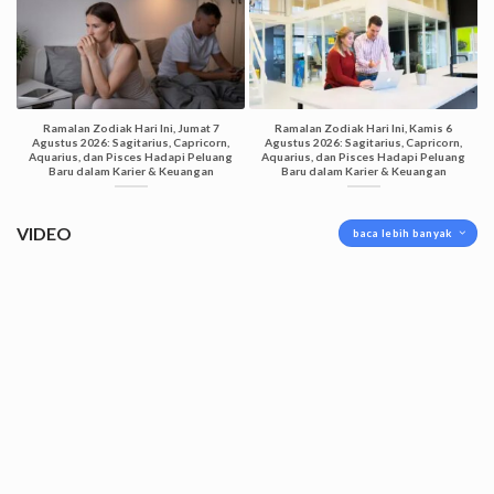
Ramalan Zodiak Hari Ini, Jumat 7
Ramalan Zodiak Hari Ini, Kamis 6
Agustus 2026: Sagitarius, Capricorn,
Agustus 2026: Sagitarius, Capricorn,
Aquarius, dan Pisces Hadapi Peluang
Aquarius, dan Pisces Hadapi Peluang
Baru dalam Karier & Keuangan
Baru dalam Karier & Keuangan
VIDEO
baca lebih banyak