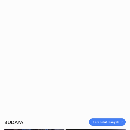
BUDAYA
baca lebih banyak