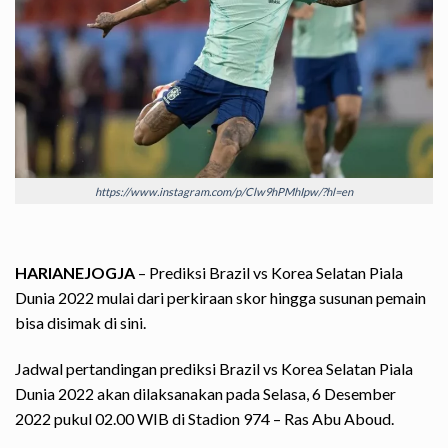
https://www.instagram.com/p/Clw9hPMhIpw/?hl=en
HARIANEJOGJA
– Prediksi Brazil vs Korea Selatan Piala
Dunia 2022 mulai dari perkiraan skor hingga susunan pemain
bisa disimak di sini.
Jadwal pertandingan prediksi Brazil vs Korea Selatan Piala
Dunia 2022 akan dilaksanakan pada Selasa, 6 Desember
2022 pukul 02.00 WIB di Stadion 974 – Ras Abu Aboud.