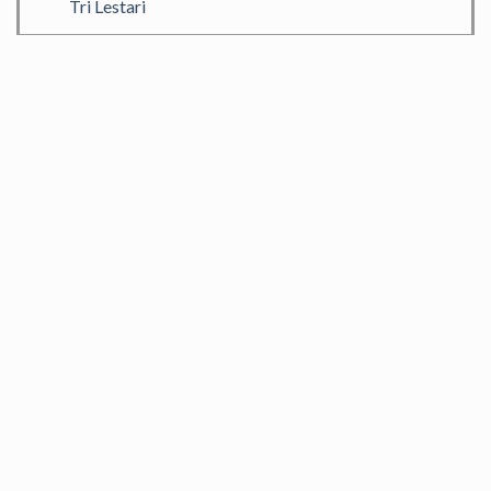
Tri Lestari