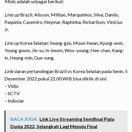
Mole
, adalah sebagai berikut:
Line up
Brazil: Alisson, Militao, Marquinhos, Silva, Danilo,
Paqueta, Casemiro, Neymar, Raphinha, Richarlison, Vinicius
Jr.
Line up
Korea Selatan: Seung-gyu, Moon-hwan, Kyung-won,
Young-gwon, Jin-su, In-beom, Woo-young, Hee-chan, Kang-
in, Heung-min, Gue-sung.
Link
siaran pertandingan Brazil vs Korea Selatan pada Senin, 5
Desember 2022 pukul 22.00 WIB bisa diklik di sini:
–
Vidio
–
SCTV
–
Indosiar
BACA JUGA:
Link Live Streaming Semifinal Piala
Dunia 2022, Selangkah Lagi Menuju Final