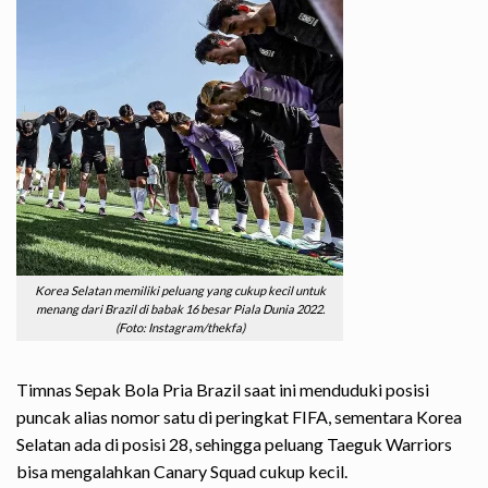
Korea Selatan memiliki peluang yang cukup kecil untuk
menang dari Brazil di babak 16 besar Piala Dunia 2022.
(Foto: Instagram/thekfa)
Timnas Sepak Bola Pria Brazil saat ini menduduki posisi
puncak alias nomor satu di peringkat FIFA, sementara Korea
Selatan ada di posisi 28, sehingga peluang Taeguk Warriors
bisa mengalahkan Canary Squad cukup kecil.