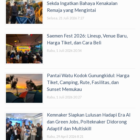
Sekda Ingatkan Bahaya Kenakalan
Remaja yang Mengintai
Selasa, 21 Juli 2026 7:27
Saemen Fest 2026: Lineup, Venue Baru,
Harga Tiket, dan Cara Beli
Rabu, 1 Juli 2026 20:54
Pantai Watu Kodok Gunungkidul: Harga
Tiket, Camping, Rute, Fasilitas, dan
Sunset Memukau
Rabu, 1 Juli 2026 20:27
Kemnaker Siapkan Lulusan Hadapi Era AI
dan Green Jobs, Polteknaker Didorong
Adaptif dan Multiskill
Rabu, 29 April 2026 8:21