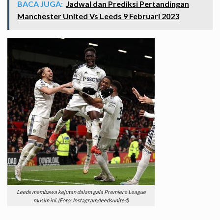
BACA JUGA:
Jadwal dan Prediksi Pertandingan
Manchester United Vs Leeds 9 Februari 2023
Leeds membawa kejutan dalam gala Premiere League
musim ini. (Foto: Instagram/leedsunited)