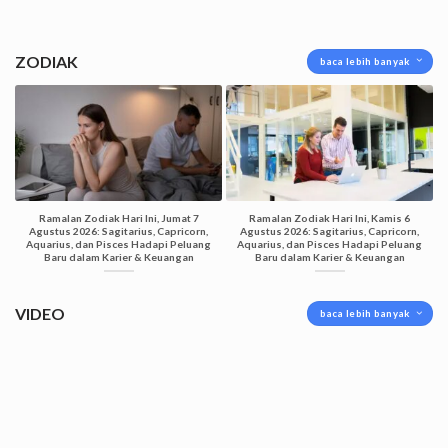
ZODIAK
baca lebih banyak
Ramalan Zodiak Hari Ini, Jumat 7
Ramalan Zodiak Hari Ini, Kamis 6
Agustus 2026: Sagitarius, Capricorn,
Agustus 2026: Sagitarius, Capricorn,
Aquarius, dan Pisces Hadapi Peluang
Aquarius, dan Pisces Hadapi Peluang
Baru dalam Karier & Keuangan
Baru dalam Karier & Keuangan
VIDEO
baca lebih banyak