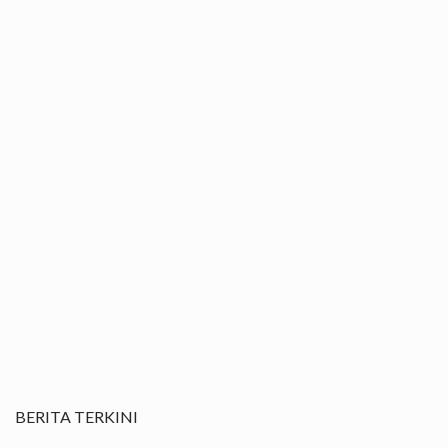
BERITA TERKINI