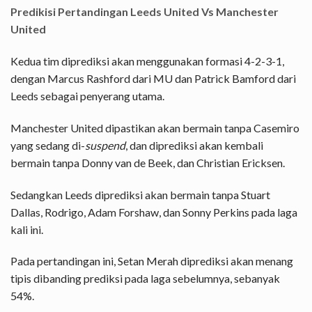
Predikisi Pertandingan Leeds United Vs Manchester
United
Kedua tim diprediksi akan menggunakan formasi 4-2-3-1,
dengan Marcus Rashford dari MU dan Patrick Bamford dari
Leeds sebagai penyerang utama.
Manchester United dipastikan akan bermain tanpa Casemiro
yang sedang di-
suspend
, dan diprediksi akan kembali
bermain tanpa Donny van de Beek, dan Christian Ericksen.
Sedangkan Leeds diprediksi akan bermain tanpa Stuart
Dallas, Rodrigo, Adam Forshaw, dan Sonny Perkins pada laga
kali ini.
Pada pertandingan ini, Setan Merah diprediksi akan menang
tipis dibanding prediksi pada laga sebelumnya, sebanyak
54%.