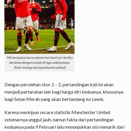
MU terpaksa harus menerima hasil seri ketika
bertemu dengan Leeds di laga sebelumnya.
(Foto: Instagram/manchesterunited)
Dengan perolehan skor 2 – 2, pertandingan kali ini akan
menjadi pertaruhan lain bagi harga diri keduanya, khususnya
bagi Setan Merah yang akan bertandang ke Leeds.
Karena meskipun secara statistik Manchester United
sebenarnya unggul jauh, namun fakta dari pertandingan
keduanya pada 9 Februari lalu menunjukkan sisi menarik dari