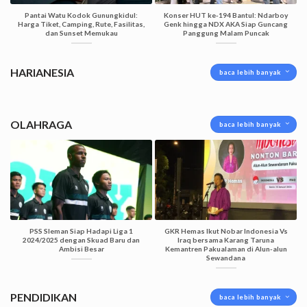
Pantai Watu Kodok Gunungkidul:
Konser HUT ke-194 Bantul: Ndarboy
Harga Tiket, Camping, Rute, Fasilitas,
Genk hingga NDX AKA Siap Guncang
dan Sunset Memukau
Panggung Malam Puncak
HARIANESIA
baca lebih banyak
OLAHRAGA
baca lebih banyak
PSS Sleman Siap Hadapi Liga 1
GKR Hemas Ikut Nobar Indonesia Vs
2024/2025 dengan Skuad Baru dan
Iraq bersama Karang Taruna
Ambisi Besar
Kemantren Pakualaman di Alun-alun
Sewandana
PENDIDIKAN
baca lebih banyak