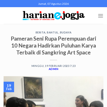
Skip
Jumat, 07 Agustus 2026
to
content
BERITA
,
BANTUL
,
BUDAYA
Pameran Seni Rupa Perempuan dari
10 Negara Hadirkan Puluhan Karya
Terbaik di Sangkring Art Space
MINGGU, 19 FEBRUARI 2023 7:23
ADMIN
19
Feb