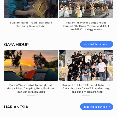
Sumino, Nafas Tradisi dari Suara
Malam ini, Wayang Jogja Night
Kendang Gunungkidul
Carnival 2024 Siap Memukau di HUT
ke-268 Kota Yogyakarta
GAYA HIDUP
baca lebih banyak
Pantai Watu Kodok Gunungkidul:
Konser HUT ke-194 Bantul: Ndarboy
Harga Tiket, Camping, Rute, Fasilitas,
Genk hingga NDX AKA Siap Guncang
dan Sunset Memukau
Panggung Malam Puncak
HARIANESIA
baca lebih banyak