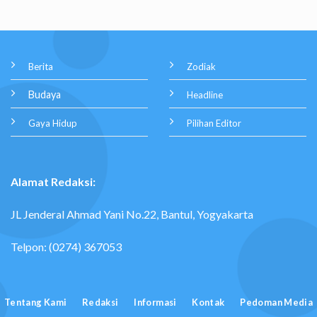
Berita
Zodiak
Budaya
Headline
Gaya Hidup
Pilihan Editor
Alamat Redaksi:
JL Jenderal Ahmad Yani No.22, Bantul, Yogyakarta
Telpon: (0274) 367053
Tentang Kami
Redaksi
Informasi
Kontak
Pedoman Media