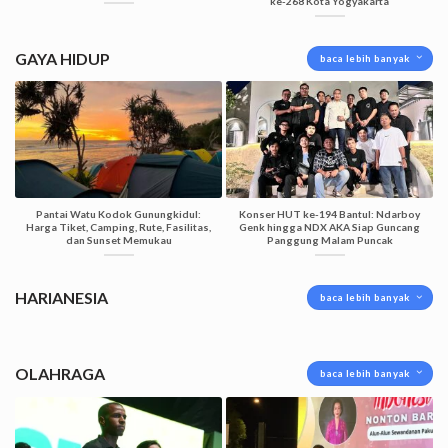
ke-268 Kota Yogyakarta
GAYA HIDUP
baca lebih banyak
Pantai Watu Kodok Gunungkidul:
Konser HUT ke-194 Bantul: Ndarboy
Harga Tiket, Camping, Rute, Fasilitas,
Genk hingga NDX AKA Siap Guncang
dan Sunset Memukau
Panggung Malam Puncak
HARIANESIA
baca lebih banyak
OLAHRAGA
baca lebih banyak