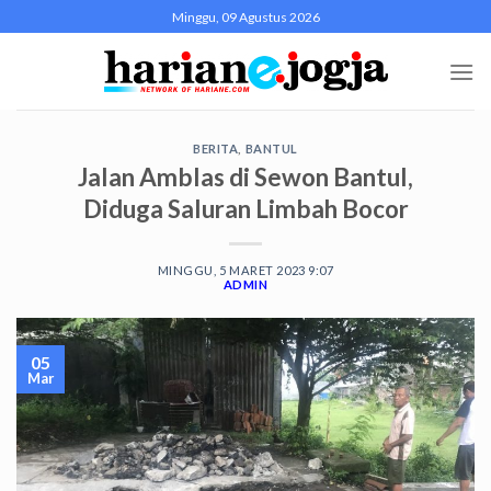
Skip
Minggu, 09 Agustus 2026
to
content
BERITA
,
BANTUL
Jalan Amblas di Sewon Bantul,
Diduga Saluran Limbah Bocor
MINGGU, 5 MARET 2023 9:07
ADMIN
05
Mar