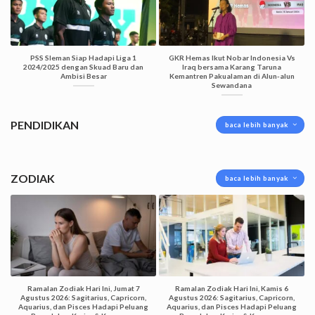
PSS Sleman Siap Hadapi Liga 1
GKR Hemas Ikut Nobar Indonesia Vs
2024/2025 dengan Skuad Baru dan
Iraq bersama Karang Taruna
Ambisi Besar
Kemantren Pakualaman di Alun-alun
Sewandana
PENDIDIKAN
baca lebih banyak
ZODIAK
baca lebih banyak
Ramalan Zodiak Hari Ini, Jumat 7
Ramalan Zodiak Hari Ini, Kamis 6
Agustus 2026: Sagitarius, Capricorn,
Agustus 2026: Sagitarius, Capricorn,
Aquarius, dan Pisces Hadapi Peluang
Aquarius, dan Pisces Hadapi Peluang