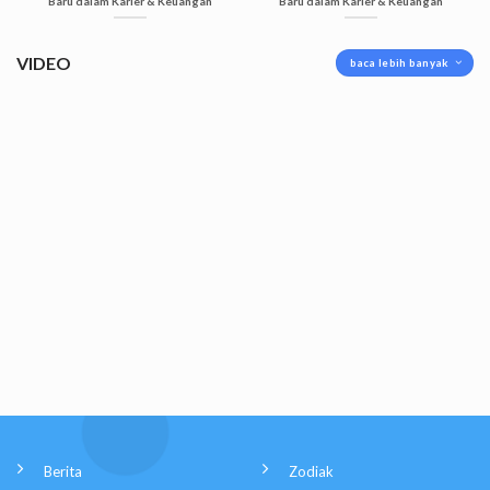
Baru dalam Karier & Keuangan
Baru dalam Karier & Keuangan
VIDEO
baca lebih banyak
Berita
Zodiak