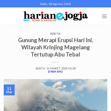
Skip
Sabtu, 08 Agustus 2026
to
content
BERITA
Gunung Merapi Erupsi Hari Ini,
Wilayah Krinjing Magelang
Tertutup Abu Tebal
SABTU, 11 MARET 2023 14:28
DYAH AYU
11
Mar