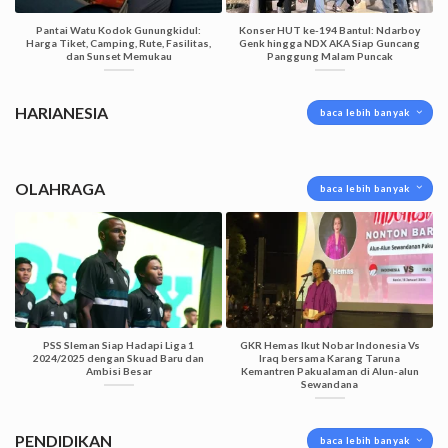
Pantai Watu Kodok Gunungkidul:
Konser HUT ke-194 Bantul: Ndarboy
Harga Tiket, Camping, Rute, Fasilitas,
Genk hingga NDX AKA Siap Guncang
dan Sunset Memukau
Panggung Malam Puncak
HARIANESIA
baca lebih banyak
OLAHRAGA
baca lebih banyak
PSS Sleman Siap Hadapi Liga 1
GKR Hemas Ikut Nobar Indonesia Vs
2024/2025 dengan Skuad Baru dan
Iraq bersama Karang Taruna
Ambisi Besar
Kemantren Pakualaman di Alun-alun
Sewandana
PENDIDIKAN
baca lebih banyak