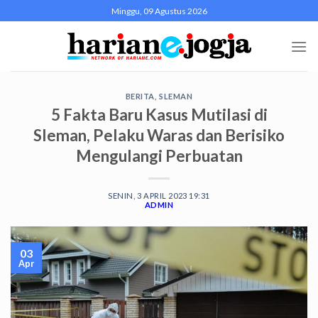
Skip
Minggu, 09 Agustus 2026
to
content
BERITA
,
SLEMAN
5 Fakta Baru Kasus Mutilasi di
Sleman, Pelaku Waras dan Berisiko
Mengulangi Perbuatan
SENIN, 3 APRIL 2023 19:31
ADMIN
03
Apr