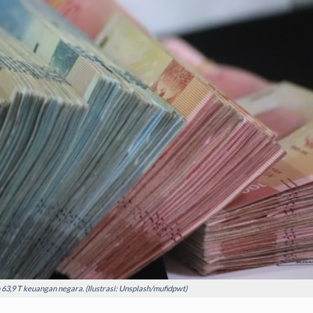
3,9 T keuangan negara. (Ilustrasi: Unsplash/mufidpwt)