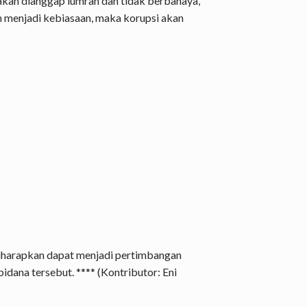
akan dianggap lumrah dan tidak berbahaya,
ah menjadi kebiasaan, maka korupsi akan
diharapkan dapat menjadi pertimbangan
dana tersebut. **** (Kontributor: Eni