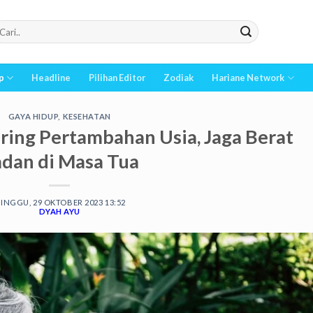
p
Headline
Pilihan Editor
Zodiak
Hariane Network
GAYA HIDUP
,
KESEHATAN
iring Pertambahan Usia, Jaga Berat
dan di Masa Tua
INGGU, 29 OKTOBER 2023 13:52
DYAH AYU