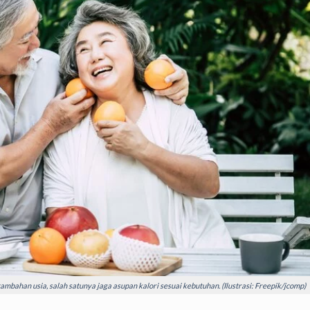
tambahan usia, salah satunya jaga asupan kalori sesuai kebutuhan. (Ilustrasi: Freepik/jcomp)