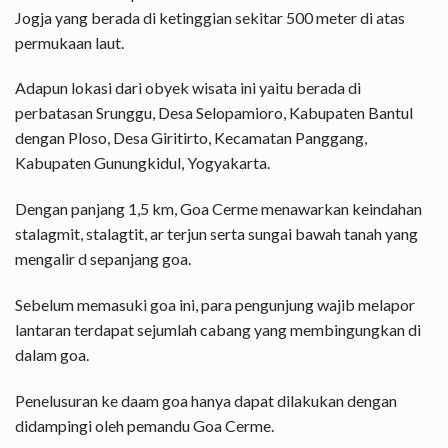
Jogja yang berada di ketinggian sekitar 500 meter di atas
permukaan laut.
Adapun lokasi dari obyek wisata ini yaitu berada di
perbatasan Srunggu, Desa Selopamioro, Kabupaten Bantul
dengan Ploso, Desa Giritirto, Kecamatan Panggang,
Kabupaten Gunungkidul, Yogyakarta.
Dengan panjang 1,5 km, Goa Cerme menawarkan keindahan
stalagmit, stalagtit, ar terjun serta sungai bawah tanah yang
mengalir d sepanjang goa.
Sebelum memasuki goa ini, para pengunjung wajib melapor
lantaran terdapat sejumlah cabang yang membingungkan di
dalam goa.
Penelusuran ke daam goa hanya dapat dilakukan dengan
didampingi oleh pemandu Goa Cerme.