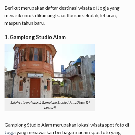
Berikut merupakan daftar destinasi wisata di Jogja yang
menarik untuk dikunjungi saat liburan sekolah, lebaran,
maupun tahun baru.
1. Gamplong Studio Alam
Salah satu wahana di Gamplong Studio Alam. (Foto: Tri
Lestari)
Gamplong Studio Alam merupakan lokasi wisata spot foto di
Jogja
yang menawarkan berbagai macam spot foto yang