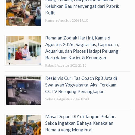
Keluhkan Bau Menyengat dari Pabrik
Kulit
Kamis, 6 Agustus 2026 19:10
Ramalan Zodiak Hari Ini, Kamis 6
Agustus 2026: Sagitarius, Capricorn,
Aquarius, dan Pisces Hadapi Peluang
Baru dalam Karier & Keuangan
Rabu, 5 Agustus 2026 21:15
Residivis Curi Tas Coach Rp3 Juta di
Swalayan Yogyakarta, Aksi Terekam
CCTV Berujung Penangkapan
Selasa, 4 Agustus 2026 18:43
Masa Depan DIY di Tangan Pelajar:
Sekda Ingatkan Bahaya Kenakalan
Remaja yang Mengintai