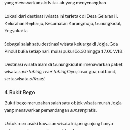
yang menawarkan aktivitas air yang menyenangkan.
Lokasi dari destinasi wisata ini terletak di Desa Gelaran II,
Kelurahan Bejiharjo, Kecamatan Karangmojo, Gunungkidul,
Yogyakarta.
Sebagai salah satu destinasi wisata keluarga di Jogja, Goa
Pindul buka setiap hari, mulai pukul 06.30 hingga 17.00 WIB.
Destinasi wisata alam di Gunungkidul ini menawarkan paket
wisata
cave tubing
,
river tubing
Oyo, susur goa, outbond,
serta wisata
offroad
.
4. Bukit Bego
Bukit bego merupakan salah satu objek wisata murah Jogja
yang menawarkan pemandangan
sunset
gratis.
Untuk memasuki kawasan wisata ini, pengunjung hanya