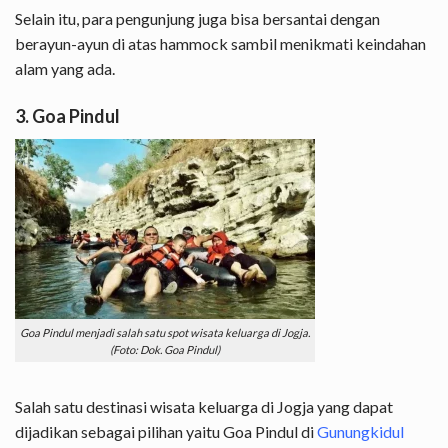
Selain itu, para pengunjung juga bisa bersantai dengan
berayun-ayun di atas hammock sambil menikmati keindahan
alam yang ada.
3. Goa Pindul
Goa Pindul menjadi salah satu spot wisata keluarga di Jogja.
(Foto: Dok. Goa Pindul)
Salah satu destinasi wisata keluarga di Jogja yang dapat
dijadikan sebagai pilihan yaitu Goa Pindul di
Gunungkidul