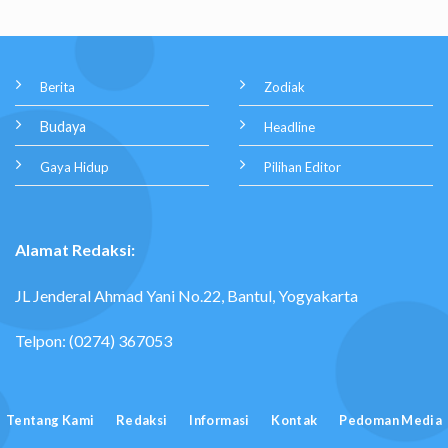
Berita
Zodiak
Budaya
Headline
Gaya Hidup
Pilihan Editor
Alamat Redaksi:
JL Jenderal Ahmad Yani No.22, Bantul, Yogyakarta
Telpon: (0274) 367053
Tentang Kami
Redaksi
Informasi
Kontak
Pedoman Media