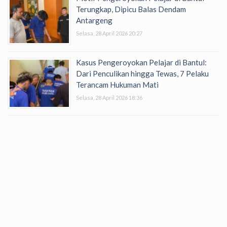
Terungkap, Dipicu Balas Dendam
Antargeng
Selasa, 28 April 2026 20:27
Kasus Pengeroyokan Pelajar di Bantul:
Dari Penculikan hingga Tewas, 7 Pelaku
Terancam Hukuman Mati
Selasa, 28 April 2026 18:36