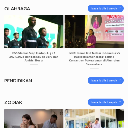
OLAHRAGA
baca lebih banyak
PSS Sleman Siap Hadapi Liga 1
GKR Hemas Ikut Nobar Indonesia Vs
2024/2025 dengan Skuad Baru dan
Iraq bersama Karang Taruna
Ambisi Besar
Kemantren Pakualaman di Alun-alun
Sewandana
PENDIDIKAN
baca lebih banyak
ZODIAK
baca lebih banyak