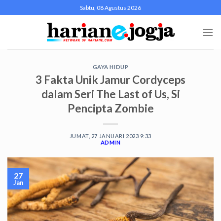
Skip
Sabtu, 08 Agustus 2026
to
content
GAYA HIDUP
3 Fakta Unik Jamur Cordyceps
dalam Seri The Last of Us, Si
Pencipta Zombie
JUMAT, 27 JANUARI 2023 9:33
ADMIN
27
Jan