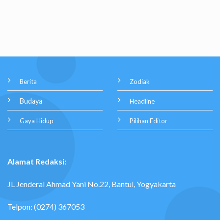
Berita
Zodiak
Budaya
Headline
Gaya Hidup
Pilihan Editor
Alamat Redaksi:
JL Jenderal Ahmad Yani No.22, Bantul, Yogyakarta
Telpon: (0274) 367053