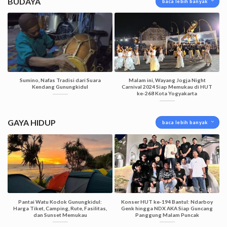
BUDAYA
baca lebih banyak
Sumino, Nafas Tradisi dari Suara
Malam ini, Wayang Jogja Night
Kendang Gunungkidul
Carnival 2024 Siap Memukau di HUT
ke-268 Kota Yogyakarta
GAYA HIDUP
baca lebih banyak
Pantai Watu Kodok Gunungkidul:
Konser HUT ke-194 Bantul: Ndarboy
Harga Tiket, Camping, Rute, Fasilitas,
Genk hingga NDX AKA Siap Guncang
dan Sunset Memukau
Panggung Malam Puncak