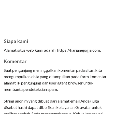
Siapa kami
Alamat situs web kami adalah: https://harianejogja.com.
Komentar
Saat pengunjung meninggalkan komentar pada situs, kita
mengumpulkan data yang ditampilkan pada form komentar,
alamat IP pengunjung dan user agent browser untuk
membantu pendeteksian spam.
String anonim yang dibuat dari alamat email Anda (juga
disebut hash) dapat diberikan ke layanan Gravatar untuk
melihat apakah Anda menggunakannya. Kebijakan privasi