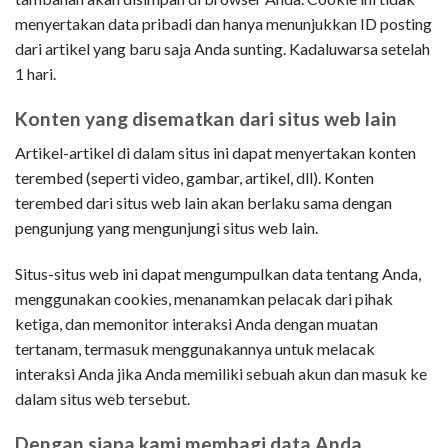
menyertakan data pribadi dan hanya menunjukkan ID posting
dari artikel yang baru saja Anda sunting. Kadaluwarsa setelah
1 hari.
Konten yang disematkan dari situs web lain
Artikel-artikel di dalam situs ini dapat menyertakan konten
terembed (seperti video, gambar, artikel, dll). Konten
terembed dari situs web lain akan berlaku sama dengan
pengunjung yang mengunjungi situs web lain.
Situs-situs web ini dapat mengumpulkan data tentang Anda,
menggunakan cookies, menanamkan pelacak dari pihak
ketiga, dan memonitor interaksi Anda dengan muatan
tertanam, termasuk menggunakannya untuk melacak
interaksi Anda jika Anda memiliki sebuah akun dan masuk ke
dalam situs web tersebut.
Dengan siapa kami membagi data Anda